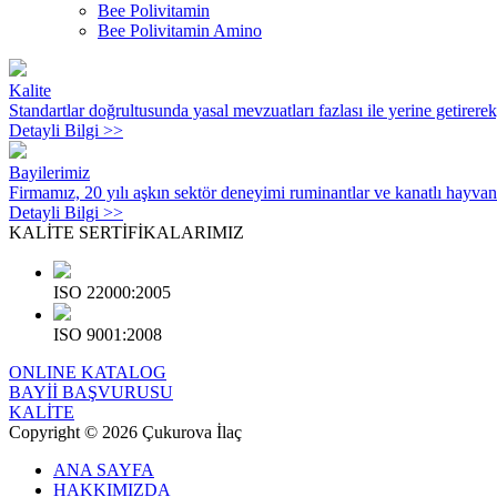
Bee Polivitamin
Bee Polivitamin Amino
Kalite
Standartlar doğrultusunda yasal mevzuatları fazlası ile yerine getirere
Detayli Bilgi >>
Bayilerimiz
Firmamız, 20 yılı aşkın sektör deneyimi ruminantlar ve kanatlı hayvanl
Detayli Bilgi >>
KALİTE
SERTİFİKALARIMIZ
ISO 22000:2005
ISO 9001:2008
ONLINE KATALOG
BAYİİ BAŞVURUSU
KALİTE
Copyright © 2026 Çukurova İlaç
ANA SAYFA
HAKKIMIZDA