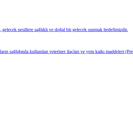
k, gelecek nesillere sağlıklı ve doğal bir gelecek sunmak hedefimizdir.
arın sağlığında kullanılan veteriner ilaçları ve yem katkı maddeleri (P