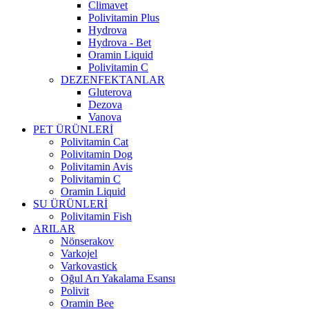
Climavet
Polivitamin Plus
Hydrova
Hydrova - Bet
Oramin Liquid
Polivitamin C
DEZENFEKTANLAR
Gluterova
Dezova
Vanova
PET ÜRÜNLERİ
Polivitamin Cat
Polivitamin Dog
Polivitamin Avis
Polivitamin C
Oramin Liquid
SU ÜRÜNLERİ
Polivitamin Fish
ARILAR
Nönserakov
Varkojel
Varkovastick
Oğul Arı Yakalama Esansı
Polivit
Oramin Bee