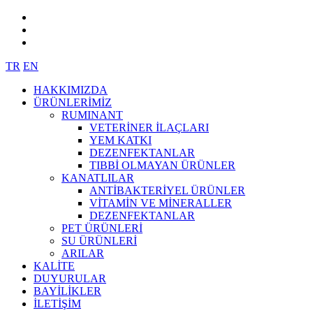
TR
EN
HAKKIMIZDA
ÜRÜNLERİMİZ
RUMINANT
VETERİNER İLAÇLARI
YEM KATKI
DEZENFEKTANLAR
TIBBİ OLMAYAN ÜRÜNLER
KANATLILAR
ANTİBAKTERİYEL ÜRÜNLER
VİTAMİN VE MİNERALLER
DEZENFEKTANLAR
PET ÜRÜNLERİ
SU ÜRÜNLERİ
ARILAR
KALİTE
DUYURULAR
BAYİLİKLER
İLETİŞİM