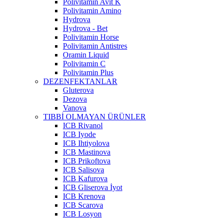
Polivitamin Avit K
Polivitamin Amino
Hydrova
Hydrova - Bet
Polivitamin Horse
Polivitamin Antistres
Oramin Liquid
Polivitamin C
Polivitamin Plus
DEZENFEKTANLAR
Gluterova
Dezova
Vanova
TIBBİ OLMAYAN ÜRÜNLER
ICB Rivanol
ICB Iyode
ICB Ihtiyolova
ICB Mastinova
ICB Prikoftova
ICB Salisova
ICB Kafurova
ICB Gliserova İyot
ICB Krenova
ICB Scarova
ICB Losyon