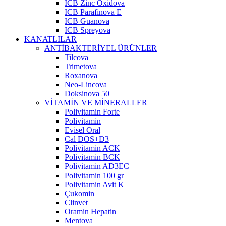
ICB Zinc Oxidova
ICB Parafinova E
ICB Guanova
ICB Spreyova
KANATLILAR
ANTİBAKTERİYEL ÜRÜNLER
Tilcova
Trimetova
Roxanova
Neo-Lincova
Doksinova 50
VİTAMİN VE MİNERALLER
Polivitamin Forte
Polivitamin
Evisel Oral
Cal DOS+D3
Polivitamin ACK
Polivitamin BCK
Polivitamin AD3EC
Polivitamin 100 gr
Polivitamin Avit K
Çukomin
Clinvet
Oramin Hepatin
Mentova