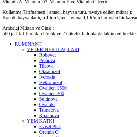
Vitamin A, Vitamin D3, Vitamin E ve Vitamin C içerir.
Kullanma Tarifnamesi ( amacı, hayvan türü, tavsiye edilen miktar ):
Kanatlı hayvanlar için 1 ton içme suyuna 0,1 lt’nin homojen bir karışı
Ambalaj Miktarı ve Cinsi :
500 gr lık 1 litrelik 5 litrelik ve 25 litrelik bidonlarda taktim edilmekted
RUMINANT
VETERİNER İLAÇLARI
Robovet
Prenova
Tilcova
Oksamizol
İveroxin
Heksamizol
Ovalben 1500
Ovalben 300
Sultinova
Ovatoks
Trimetova
Roxanova
YEM KATKI
Evisel Plus
Oramin O