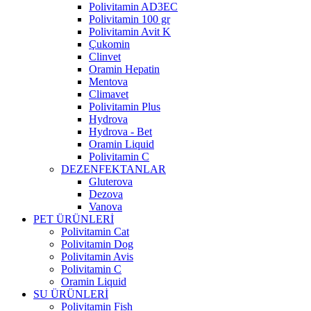
Polivitamin AD3EC
Polivitamin 100 gr
Polivitamin Avit K
Çukomin
Clinvet
Oramin Hepatin
Mentova
Climavet
Polivitamin Plus
Hydrova
Hydrova - Bet
Oramin Liquid
Polivitamin C
DEZENFEKTANLAR
Gluterova
Dezova
Vanova
PET ÜRÜNLERİ
Polivitamin Cat
Polivitamin Dog
Polivitamin Avis
Polivitamin C
Oramin Liquid
SU ÜRÜNLERİ
Polivitamin Fish