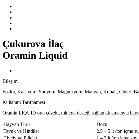
Çukurova İlaç
Oramin Liquid
Bileşimi
Fosfor, Kalsiyum, Sodyum, Magnezyum, Mangan, Kobalt, Çinko, Bakı
Kullanım Tarifnamesi
Oramin LIQUID oral çözelti, mineral desteği sağlamak amacıyla hayvanl
Hayvan Türü
Dozu
Tavuk ve Hindiler
2,5 – 5 lt /ton içme s
Civciv ve Piliçler
1 – 2 lt /ton içme suy