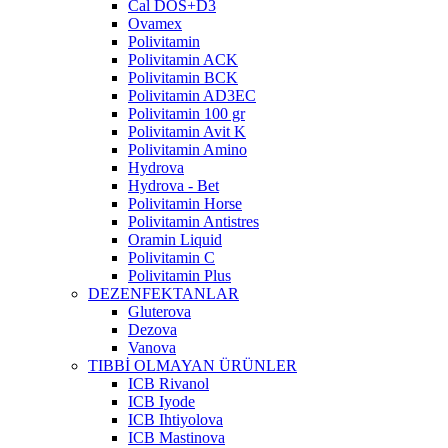
Cal DOS+D3
Ovamex
Polivitamin
Polivitamin ACK
Polivitamin BCK
Polivitamin AD3EC
Polivitamin 100 gr
Polivitamin Avit K
Polivitamin Amino
Hydrova
Hydrova - Bet
Polivitamin Horse
Polivitamin Antistres
Oramin Liquid
Polivitamin C
Polivitamin Plus
DEZENFEKTANLAR
Gluterova
Dezova
Vanova
TIBBİ OLMAYAN ÜRÜNLER
ICB Rivanol
ICB Iyode
ICB Ihtiyolova
ICB Mastinova