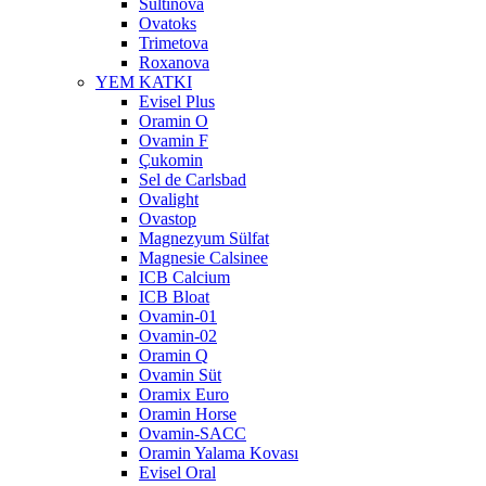
Sultinova
Ovatoks
Trimetova
Roxanova
YEM KATKI
Evisel Plus
Oramin O
Ovamin F
Çukomin
Sel de Carlsbad
Ovalight
Ovastop
Magnezyum Sülfat
Magnesie Calsinee
ICB Calcium
ICB Bloat
Ovamin-01
Ovamin-02
Oramin Q
Ovamin Süt
Oramix Euro
Oramin Horse
Ovamin-SACC
Oramin Yalama Kovası
Evisel Oral