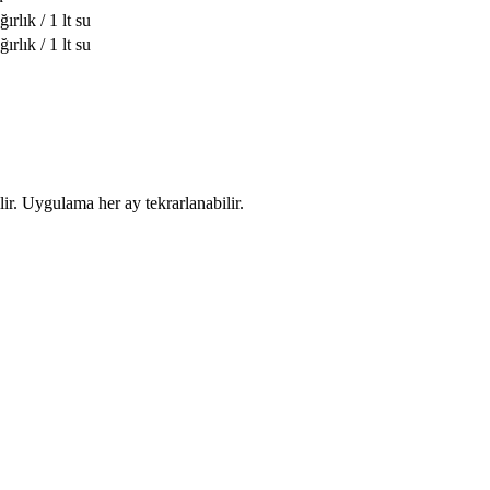
ırlık / 1 lt su
ırlık / 1 lt su
r. Uygulama her ay tekrarlanabilir.