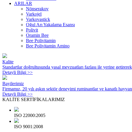
ARILAR
Nönserakov
Varkojel
Varkovastick
Oğul Arı Yakalama Esansı
Polivit
Oramin Bee
Bee Polivitamin
Bee Polivitamin Amino
Kalite
Standartlar doğrultusunda yasal mevzuatları fazlası ile yerine getirere
Detayli Bilgi >>
Bayilerimiz
Firmamız, 20 yılı aşkın sektör deneyimi ruminantlar ve kanatlı hayvanl
Detayli Bilgi >>
KALİTE
SERTİFİKALARIMIZ
ISO 22000:2005
ISO 9001:2008