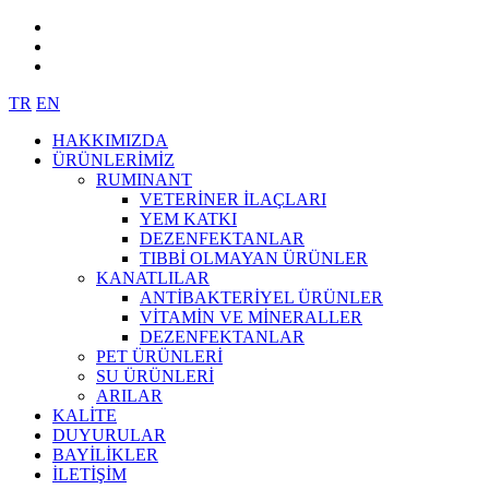
TR
EN
HAKKIMIZDA
ÜRÜNLERİMİZ
RUMINANT
VETERİNER İLAÇLARI
YEM KATKI
DEZENFEKTANLAR
TIBBİ OLMAYAN ÜRÜNLER
KANATLILAR
ANTİBAKTERİYEL ÜRÜNLER
VİTAMİN VE MİNERALLER
DEZENFEKTANLAR
PET ÜRÜNLERİ
SU ÜRÜNLERİ
ARILAR
KALİTE
DUYURULAR
BAYİLİKLER
İLETİŞİM