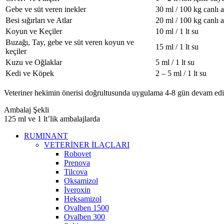
Gebe ve süt veren inekler
30 ml / 100 kg canlı ağ
Besi sığırları ve Atlar
20 ml / 100 kg canlı ağ
Koyun ve Keçiler
10 ml / 1 lt su
Buzağı, Tay, gebe ve süt veren koyun ve
15 ml / 1 lt su
keçiler
Kuzu ve Oğlaklar
5 ml / 1 lt su
Kedi ve Köpek
2 – 5 ml / 1 lt su
Veteriner hekimin önerisi doğrultusunda uygulama 4-8 gün devam edili
Ambalaj Şekli
125 ml ve 1 lt’lik ambalajlarda
RUMINANT
VETERİNER İLAÇLARI
Robovet
Prenova
Tilcova
Oksamizol
İveroxin
Heksamizol
Ovalben 1500
Ovalben 300