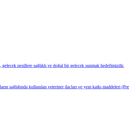
k, gelecek nesillere sağlıklı ve doğal bir gelecek sunmak hedefimizdir.
arın sağlığında kullanılan veteriner ilaçları ve yem katkı maddeleri (P