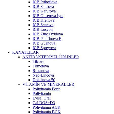
ICB Prikoftova
ICB Salisova
ICB Kafurova
ICB Gliserova İyot
ICB Krenova
ICB Scarova
ICB Losyon
ICB Zinc Oxidova
ICB Parafinova E
ICB Guanova
ICB Spreyova
KANATLILAR
ANTİBAKTERİYEL ÜRÜNLER
Tilcova
Trimetova
Roxanova
Neo-Lincova
Doksinova 50
VİTAMİN VE MİNERALLER
Polivitamin Forte
Polivitamin
Evisel Oral
Cal DOS+D3
Polivitamin ACK
Polivitamin BCK