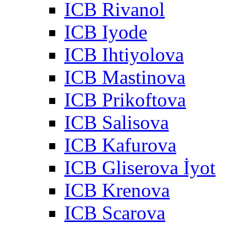
ICB Rivanol
ICB Iyode
ICB Ihtiyolova
ICB Mastinova
ICB Prikoftova
ICB Salisova
ICB Kafurova
ICB Gliserova İyot
ICB Krenova
ICB Scarova