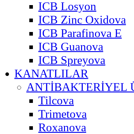
ICB Losyon
ICB Zinc Oxidova
ICB Parafinova E
ICB Guanova
ICB Spreyova
KANATLILAR
ANTİBAKTERİYEL
Tilcova
Trimetova
Roxanova