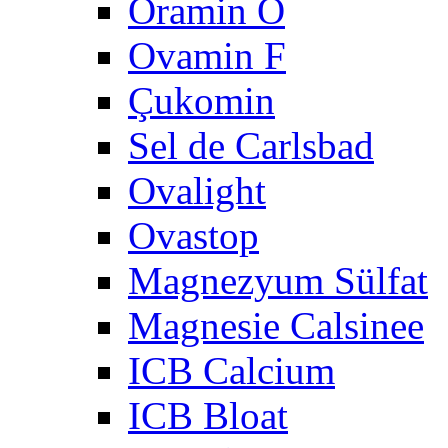
Oramin O
Ovamin F
Çukomin
Sel de Carlsbad
Ovalight
Ovastop
Magnezyum Sülfat
Magnesie Calsinee
ICB Calcium
ICB Bloat