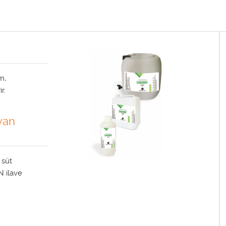
m,
r.
van
 süt
N ilave