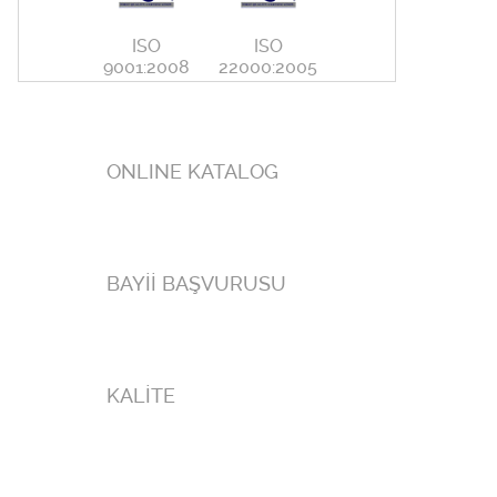
ISO
ISO
ISO
ISO
000:2005
9001:2008
22000:2005
9001:2008
ONLINE KATALOG
BAYİİ BAŞVURUSU
KALİTE