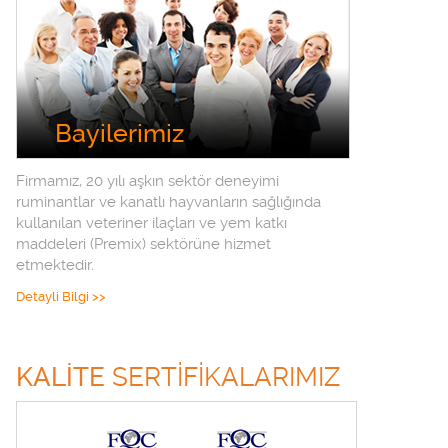
Bayilerimiz
Firmamız, 20 yılı aşkın sektör deneyimi
ruminantlar ve kanatlı hayvanların sağlığında
kullanılan veteriner ilaçları ve yem katkı
maddeleri (Premix) sektörüne hizmet
etmektedir.
Detayli Bilgi >>
KALİTE
SERTİFİKALARIMIZ