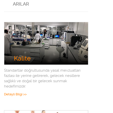
ARILAR
Kalite
Standartlar doğrultusunda yasal mevzuatları
fazlası ile yerine getirerek, gelecek nesillere
sağlıklı ve doğal bir gelecek sunmak
hedefimizdir.
Detayli Bilgi >>