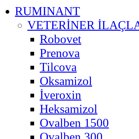
RUMINANT
VETERİNER İLAÇL
Robovet
Prenova
Tilcova
Oksamizol
İveroxin
Heksamizol
Ovalben 1500
Ovalben 300