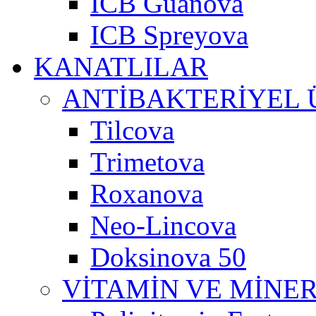
ICB Guanova
ICB Spreyova
KANATLILAR
ANTİBAKTERİYEL
Tilcova
Trimetova
Roxanova
Neo-Lincova
Doksinova 50
VİTAMİN VE MİNE