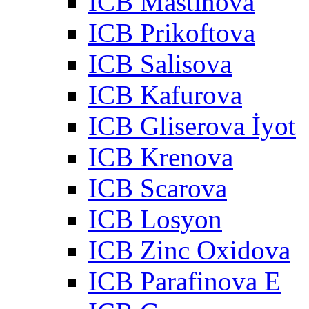
ICB Mastinova
ICB Prikoftova
ICB Salisova
ICB Kafurova
ICB Gliserova İyot
ICB Krenova
ICB Scarova
ICB Losyon
ICB Zinc Oxidova
ICB Parafinova E