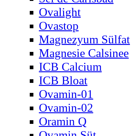
Ovalight
Ovastop
Magnezyum Sülfat
Magnesie Calsinee
ICB Calcium
ICB Bloat
Ovamin-01
Ovamin-02
Oramin Q
Ovamin Süt