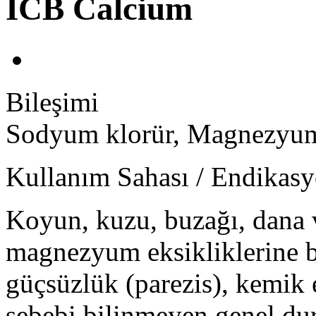
ICB Calcium
Bileşimi
Sodyum klorür, Magnezyum s
Kullanım Sahası / Endikas
Koyun, kuzu, buzağı, dana 
magnezyum eksikliklerine ba
güçsüzlük (parezis), kemik 
sebebi bilinmeyen genel du