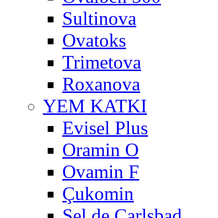
Sultinova
Ovatoks
Trimetova
Roxanova
YEM KATKI
Evisel Plus
Oramin O
Ovamin F
Çukomin
Sel de Carlsbad